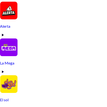
Alerta
La Mega
El sol