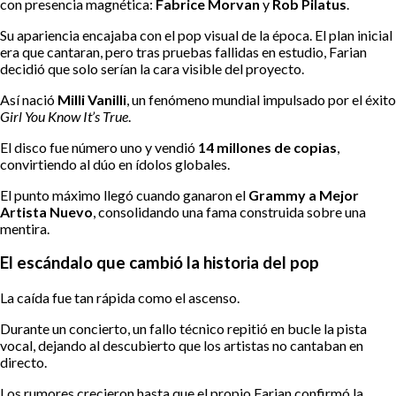
con presencia magnética:
Fabrice Morvan
y
Rob Pilatus
.
Su apariencia encajaba con el pop visual de la época. El plan inicial
era que cantaran, pero tras pruebas fallidas en estudio, Farian
decidió que solo serían la cara visible del proyecto.
Así nació
Milli Vanilli
, un fenómeno mundial impulsado por el éxito
Girl You Know It’s True
.
El disco fue número uno y vendió
14 millones de copias
,
convirtiendo al dúo en ídolos globales.
El punto máximo llegó cuando ganaron el
Grammy a Mejor
Artista Nuevo
, consolidando una fama construida sobre una
mentira.
El escándalo que cambió la historia del pop
La caída fue tan rápida como el ascenso.
Durante un concierto, un fallo técnico repitió en bucle la pista
vocal, dejando al descubierto que los artistas no cantaban en
directo.
Los rumores crecieron hasta que el propio Farian confirmó la