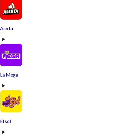
Alerta
La Mega
El sol