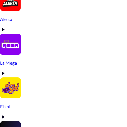
Alerta
La Mega
El sol