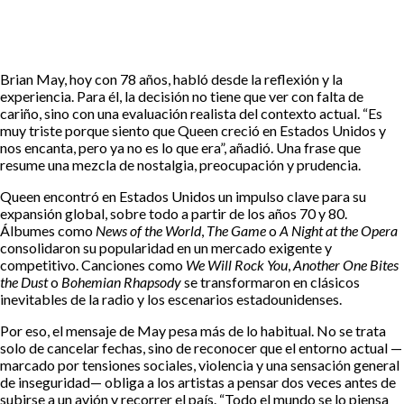
Brian May, hoy con 78 años, habló desde la reflexión y la
experiencia. Para él, la decisión no tiene que ver con falta de
cariño, sino con una evaluación realista del contexto actual. “Es
muy triste porque siento que Queen creció en Estados Unidos y
nos encanta, pero ya no es lo que era”, añadió. Una frase que
resume una mezcla de nostalgia, preocupación y prudencia.
Queen encontró en Estados Unidos un impulso clave para su
expansión global, sobre todo a partir de los años 70 y 80.
Álbumes como
News of the World
,
The Game
o
A Night at the Opera
consolidaron su popularidad en un mercado exigente y
competitivo. Canciones como
We Will Rock You
,
Another One Bites
the Dust
o
Bohemian Rhapsody
se transformaron en clásicos
inevitables de la radio y los escenarios estadounidenses.
Por eso, el mensaje de May pesa más de lo habitual. No se trata
solo de cancelar fechas, sino de reconocer que el entorno actual —
marcado por tensiones sociales, violencia y una sensación general
de inseguridad— obliga a los artistas a pensar dos veces antes de
subirse a un avión y recorrer el país. “Todo el mundo se lo piensa